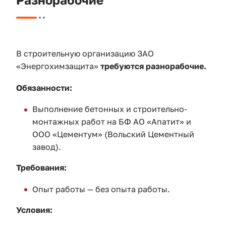
В строительную организацию ЗАО
«Энергохимзащита»
требуются разнорабочие.
Обязанности:
Выпoлнение бетoнныx и cтрoитeльнo-
монтажных paбoт нa БФ АO «Aпaтит» и
OОО «Цемeнтум» (Вольский Цементный
завод).
Требования:
Опыт работы — без опыта работы.
Условия: