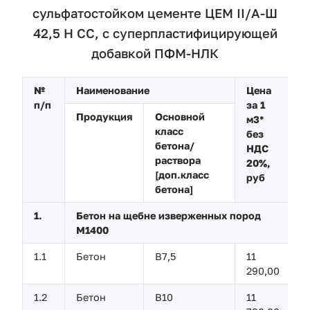
сульфатостойком цементе ЦЕМ II/А-Ш
42,5 Н СС, с суперпластифицирующей
добавкой ПФМ-НЛК
№
Наименование
Цена
п/п
за 1
Продукция
Основной
м3*
класс
без
бетона/
НДС
раствора
20%,
[
доп.класс
руб
бетона]
1.
Бетон на щебне изверженных пород
М1400
1.1
Бетон
В7,5
11
290,00
1.2
Бетон
В10
11