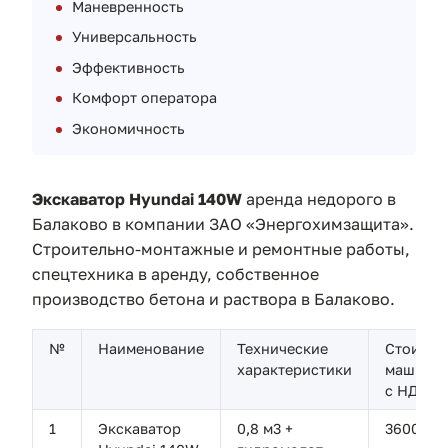
Маневренность
Универсальность
Эффективность
Комфорт оператора
Экономичность
Экскаватор Hyundai 140W
аренда недорого в
Балаково
в компании ЗАО «Энергохимзащита».
Строительно-монтажные и ремонтные работы,
спецтехника в аренду, собственное
производство бетона и раствора в Балаково.
№
Наименование
Технические
Стоимос
характеристики
машиноч
с НДС, р
1
Экскаватор
0,8 м3 +
3600